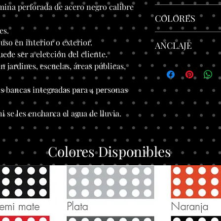
mina perforada de acero negro calibre
Terminación en pin
COLORES
intemperie.
es.
Variedad a elegir.
uso en interior o exterior.
ANCLAJE
uede ser a elección del cliente.
Atornillar o Ancl
n jardines, escuelas, áreas públicas,
s bancas integradas para 4 personas
i se les encharca el agua de lluvia.
Colores Disponibles