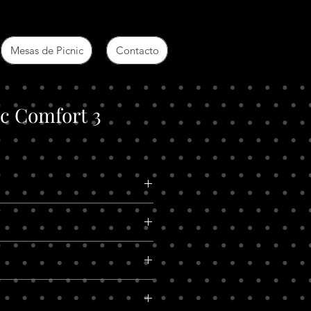
Mesas de Picnic
Contacto
c Comfort 3
to: 80 cm; Ancho: 200 cm.
 perforada Cal.14 y tubo de 2