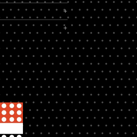
tura electrostática, ideal para
ar en Cemento o Movible.