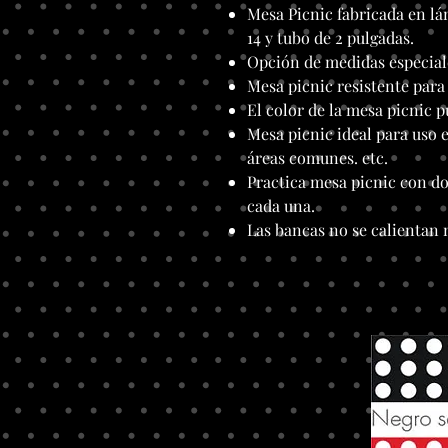
Mesa Picnic fabricada en lá
14 y tubo de 2 pulgadas.
Opción de medidas especial
Mesa picnic resistente para 
El color de la mesa picnic p
Mesa picnic ideal para uso e
áreas comunes. etc.
Practica mesa picnic con do
cada una.
Las bancas no se calientan n