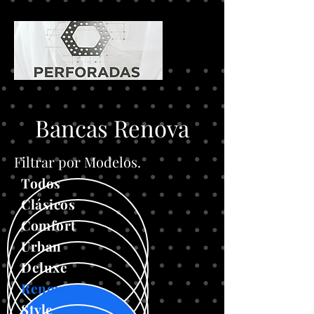
Bancas Renova
Filtrar por Modelos.
Todos
Clásicos
Comfort
Urban
Deluxe
Renova
Style