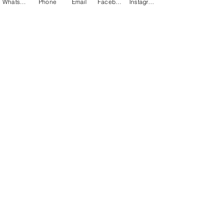
Whatsapp
Phone
Email
Facebook
Instagram
Nombre Completo
*
Teléfono
*
Email
*
Repite Email
*
Describe de forma precisa producto
requerido
*