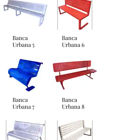
Banca
Banca
Urbana 5
Urbana 6
Banca
Banca
Urbana 7
Urbana 8