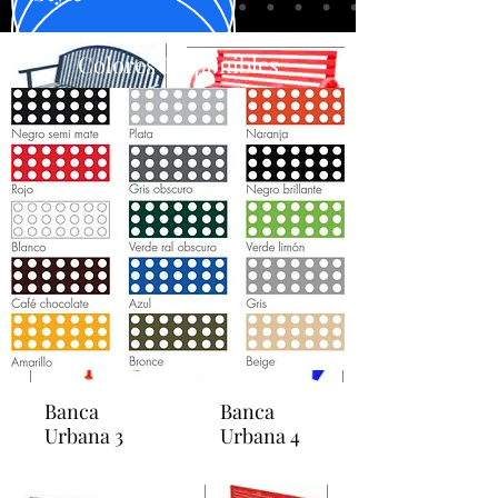
Colores Disponibles
Banca
Banca
Urbana 1
Urbana 2
Banca
Banca
Urbana 3
Urbana 4