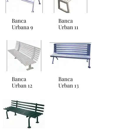
Banca
Banca
Urbana 9
Urban 11
Banca
Banca
Urban 12
Urban 13