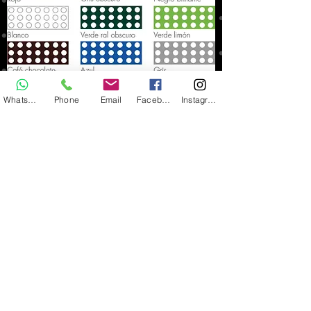
Whatsapp
Phone
Email
Facebook
Instagram
Nombre Completo
*
Teléfono
*
Email
*
Repite Email
*