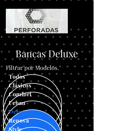
Bancas Deluxe
Filtrar por Modelos.
Todos
Clásicos
Comfort
Urban
Deluxe
Renova
Style