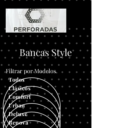
Bancas Style
Filtrar por Modelos.
Todos
Clásicos
Comfort
Urban
Deluxe
Renova